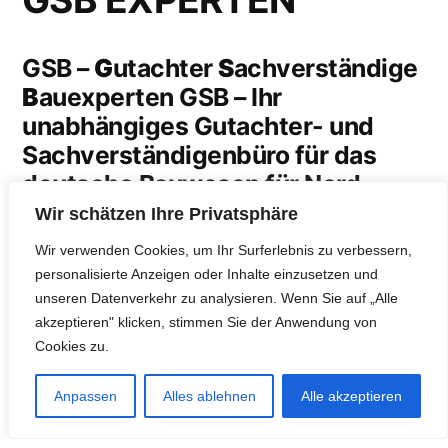
GSB –
G
utachter
S
achverständige
B
auexperten GSB – Ihr
unabhängiges Gutachter- und
Sachverständigenbüro für das
deutsche Bauwesen für Nord-,
Ost- und Westdeutschland.
Wir schätzen Ihre Privatsphäre
Wir verwenden Cookies, um Ihr Surferlebnis zu verbessern,
personalisierte Anzeigen oder Inhalte einzusetzen und
Gutachter Sofortkontakt:
0179 1145360
unseren Datenverkehr zu analysieren. Wenn Sie auf „Alle
oder schreiben Sie uns eine Mail an
akzeptieren" klicken, stimmen Sie der Anwendung von
Cookies zu.
mail@gsb-experten.de
Anpassen
Alles ablehnen
Alle akzeptieren
Gerichte
erreichen den